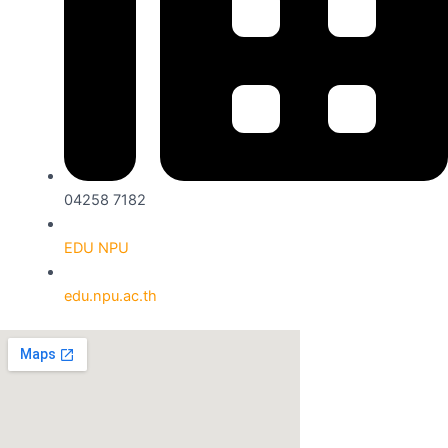
04258 7182
EDU NPU
edu.npu.ac.th